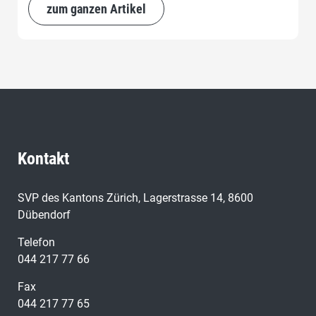
Agenda. Luxuslösungen sollten dabei vermieden
zum ganzen Artikel
werden.
Kontakt
SVP des Kantons Zürich, Lagerstrasse 14, 8600
Dübendorf
Telefon
044 217 77 66
Fax
044 217 77 65