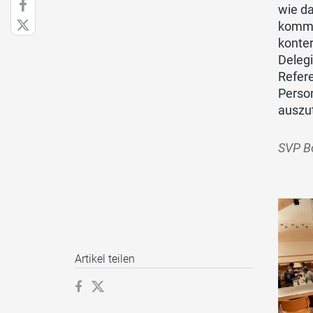
wie da
komme
konter
Delegi
Refere
Person
auszu
S
VP B
Artikel teilen