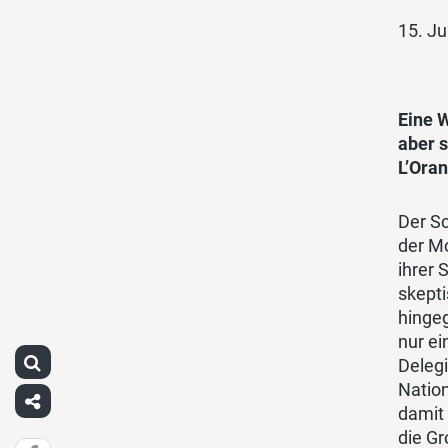
15. Ju
Eine W
aber s
L’Ora
Der S
der Mo
ihrer 
skepti
hingeg
nur ei
Deleg
Nation
damit 
die Gr