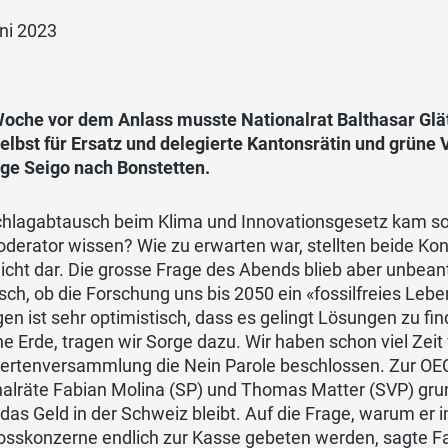
ni 2023
oche vor dem Anlass musste Nationalrat Balthasar Glätt
elbst für
Ersatz und delegierte Kantonsrätin und grüne
nge Seigo nach Bonstetten.
chlagabtausch beim Klima und Innovationsgesetz kam sof
derator wissen? Wie zu erwarten war, stellten beide Ko
Sicht dar. Die grosse Frage des Abends blieb aber unbea
sch, ob die Forschung uns bis 2050 ein «fossilfreies Leb
en ist sehr optimistisch, dass es gelingt Lösungen zu fin
ne Erde, tragen wir Sorge dazu. Wir haben schon viel Zeit
iertenversammlung die Nein Parole beschlossen. Zur OE
alräte Fabian Molina (SP) und Thomas Matter (SVP) grund
das Geld in der Schweiz bleibt. Auf die Frage, warum er 
osskonzerne endlich zur Kasse gebeten werden, sagte Fab