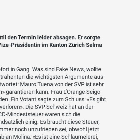
li den Termin leider absagen. Er sorgte
 Vize-Präsidentin im Kanton Zürich Selma
ort in Gang. Was sind Fake News, wollte
ntrahenten die wichtigsten Argumente aus
ntwortet: Mauro Tuena von der SVP ist sehr
en» garantieren kann. Frau L’Orange Seigo
den. Ein Votant sagte zum Schluss: «Es gibt
 verloren». Die SVP Schweiz hat an der
CD-Mindeststeuer waren sich die
sätzlich einig. Es braucht diese Steuer,
immer noch unzufrieden sei, obwohl jetzt
ian Molina: «Es ist eine Schlaumeierei,