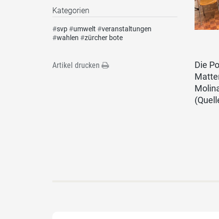
Kategorien
#
svp
#
umwelt
#
veranstaltungen
#
wahlen
#
zürcher bote
Die P
Artikel drucken
Matter
Molina
(Quell