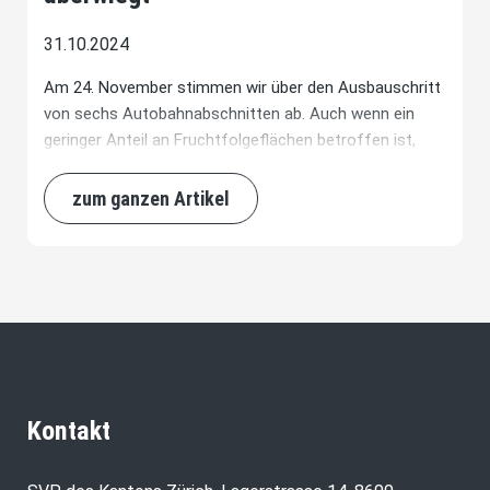
31.10.2024
Am 24. November stimmen wir über den Ausbauschritt
von sechs Autobahnabschnitten ab. Auch wenn ein
geringer Anteil an Fruchtfolgeflächen betroffen ist,
überwiegt der Nutzen einer leistungsfähigen
Verkehrsinfrastruktur für unsere Wirtschaft und
zum ganzen Artikel
unsere Mobilität.
Kontakt