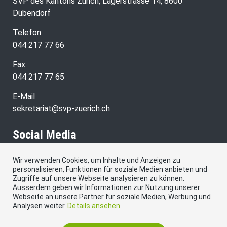
SVP des Kantons Zürich, Lagerstrasse 14, 8600
Dübendorf
Telefon
044 217 77 66
Fax
044 217 77 65
E-Mail
sekretariat@svp-zuerich.ch
Social Media
Wir verwenden Cookies, um Inhalte und Anzeigen zu
Besuchen Sie uns bei:
personalisieren, Funktionen für soziale Medien anbieten und
Zugriffe auf unsere Webseite analysieren zu können.
Ausserdem geben wir Informationen zur Nutzung unserer
Webseite an unsere Partner für soziale Medien, Werbung und
Analysen weiter.
Details ansehen