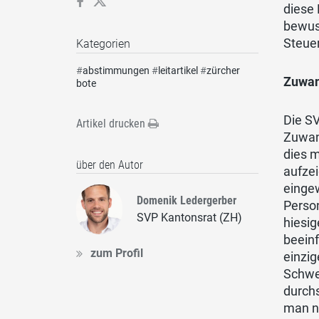
diese 
bewus
Steuer
Kategorien
#
abstimmungen
#
leitartikel
#
zürcher
Zuwan
bote
Die S
Artikel drucken
Zuwand
dies 
über den Autor
aufze
eingew
Domenik Ledergerber
Person
SVP Kantonsrat (ZH)
hiesi
beeinf
zum Profil
einzi
Schwei
durchs
man n