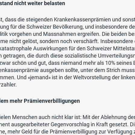
stand nicht weiter belasten
ist, dass die steigenden Krankenkassenprämien und sons
ung für die Schweizer Bevölkerung, und insbesondere de
litik vorgehen und Massnahmen ergreifen. Die beiden bes
me nicht gelöst, sondern noch verschärft. Insbesondere 
katastrophale Auswirkungen für den Schweizer Mittelstan
n getragen, die durch diese sozialistische Umverteilun
t zwar schön und gut, dass niemand mehr als 10% seines
enkassenprämie ausgeben sollte, unter dem Strich muss 
mmen. Und «jemand» ist in der Weltvorstellung der lin
zahler.
dem mehr Prämienverbilligungen
elen Menschen auch nicht klar ist: Mit der Ablehnung de
ent ausgearbeiteter Gegenvorschlag in Kraft gesetzt. D
e, mehr Geld für die Prämienverbilligung zur Verfügung z