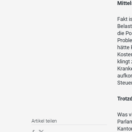
Mittel
Fakt 
Belast
die Po
Proble
hätte 
Koste
kling
Krank
aufko
Steuer
Trotz
Was vi
Artikel teilen
Parlam
Kanton