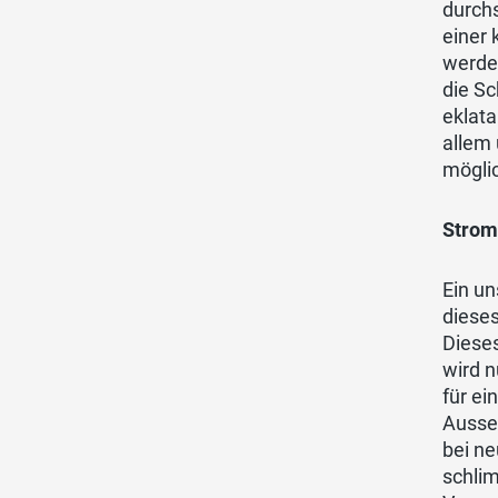
durch
einer
werden
die Sc
eklata
allem
möglic
Strom
Ein u
diese
Diese
wird 
für ei
Ausse
bei ne
schli