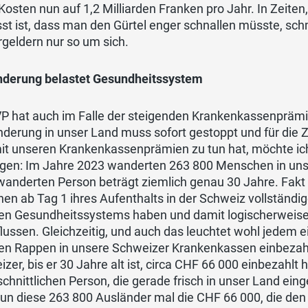
Kosten nun auf 1,2 Milliarden Franken pro Jahr. In Zeite
st ist, dass man den Gürtel enger schnallen müsste, sc
geldern nur so um sich.
derung belastet Gesundheitssystem
VP hat auch im Falle der steigenden Krankenkassenprämi
erung in unser Land muss sofort gestoppt und für die Z
mit unseren Krankenkassenprämien zu tun hat, möchte ic
igen: Im Jahre 2023 wanderten 263 800 Menschen in unser
anderten Person beträgt ziemlich genau 30 Jahre. Fakt 
en ab Tag 1 ihres Aufenthalts in der Schweiz vollständi
gen Gesundheitssystems haben und damit logischerweis
lussen. Gleichzeitig, und auch das leuchtet wohl jedem 
gen Rappen in unsere Schweizer Krankenkassen einbezahl
zer, bis er 30 Jahre alt ist, circa CHF 66 000 einbezahlt 
chnittlichen Person, die gerade frisch in unser Land ein
un diese 263 800 Ausländer mal die CHF 66 000, die de