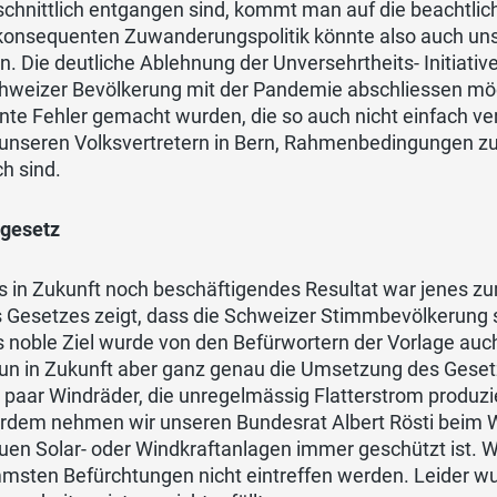
schnittlich entgangen sind, kommt man auf die beachtli
 konsequenten Zuwanderungspolitik könnte also auch un
. Die deutliche Ablehnung der Unversehrtheits- Initiative
hweizer Bevölkerung mit der Pandemie abschliessen möchte
nte Fehler gemacht wurden, die so auch nicht einfach ve
 unseren Volksvertretern in Bern, Rahmenbedingungen zu
h sind.
gesetz
ns in Zukunft noch beschäftigendes Resultat war jenes 
s Gesetzes zeigt, dass die Schweizer Stimmbevölkerung 
s noble Ziel wurde von den Befürwortern der Vorlage au
nun in Zukunft aber ganz genau die Umsetzung des Geset
n paar Windräder, die unregelmässig Flatterstrom produzi
rdem nehmen wir unseren Bundesrat Albert Rösti beim 
uen Solar- oder Windkraftanlagen immer geschützt ist. W
mmsten Befürchtungen nicht eintreffen werden. Leider w