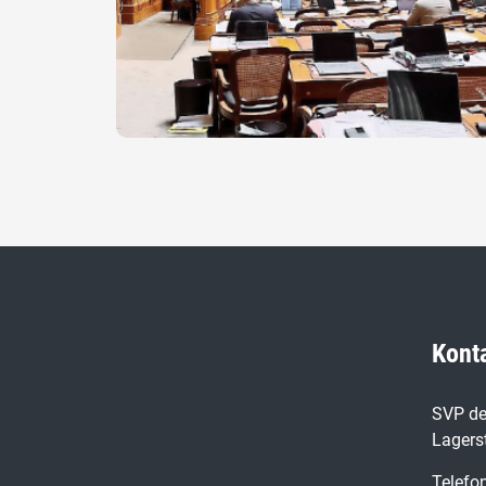
Kont
SVP de
Lagers
Telefo