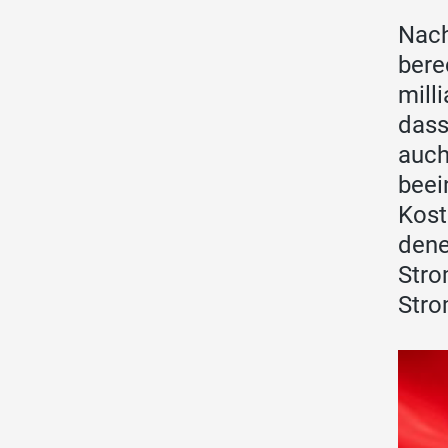
Nach
bere
mill
dass
auch
beei
Kost
dene
Stro
Stro