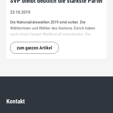
SVP bleibt deutlich die stärkste Partei
23.10.2019
Die Nationalratswahlen 2019 sind vorbei. Die
Wählerinnen und Wähler des Kantons Zürich haben
nach einem langen Wahlkampf entschieden. Die
Entwicklung der Parteistärke zeigt, dass die SVP
gegenüber vor vier Jahren einen Verlust des
zum ganzen Artikel
Wähleranteils von 3,98 Prozent auf neu 26,7 Prozent
hinnehmen musste.
Kontakt