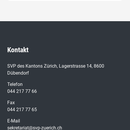
erstaunlich folgenlos. Doch ist das wirklich die
drängendste Baustelle in der Politik?
Kontakt
SVP des Kantons Zürich, Lagerstrasse 14, 8600
Dübendorf
Telefon
044 217 77 66
Fax
044 217 77 65
E-Mail
sekretariat@svp-zuerich.ch