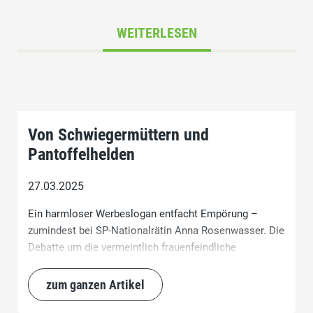
WEITERLESEN
Von Schwiegermüttern und
Pantoffelhelden
27.03.2025
Ein harmloser Werbeslogan entfacht Empörung –
zumindest bei SP-Nationalrätin Anna Rosenwasser. Die
Debatte um die vermeintlich frauenfeindliche
Formulierung lenkt den Blick auf gängige Klischees und
Doppelmoral. Während Schwiegermütter als überholtes
zum ganzen Artikel
Stereotyp kritisiert werden, bleibt ein eigener Fehltritt