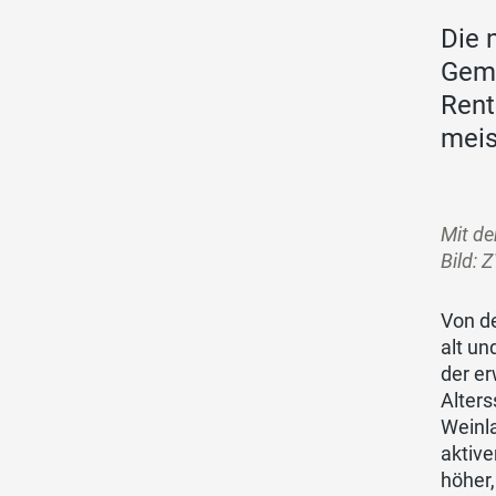
Die 
Geme
Rent
meis
Mit de
Bild: 
Von de
alt un
der e
Alters
Weinla
aktive
höher,