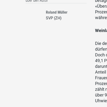
betagt
über den Autor
«Übera
Proze
Roland Müller
währen
SVP (ZH)
Weinl
Die de
dürfen
Doch d
49,1 P
darunt
Anteil
Fraue
Prozen
zählt 
über 9
Uhwie