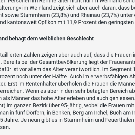
en Personen im Rentneralter nicht nur im Weinland sond
lterung» im Weinland zeigt sich aber auch daran, dass bere
nt sowie Stammheim (23,8%) und Rheinau (23,7%) unter 
d kantonsweit Opfikon mit 11,9 Prozent den geringsten 
and behagt dem weiblichen Geschlecht
taillierten Zahlen zeigen aber auch auf, dass die Fraue
. Bereits bei der Gesamtbevölkerung liegt der Frauenanteil
afür ist vor allem das Alter verantwortlich. Im Segment 1
rozent noch unter der Hälfte. Auch im erwerbsfähigen Alt
er. Erst im Rentenhalter überholen die Frauen die Männe
 erreichen. Wenn es aber in den sehr betagten Bereich a
n als Männer das hohe Alter erleben und auch geniesse
t) im ganzen Bezirk über 95-jährig, wobei die Frauen mit
man in fünf Dörfern, in Benken, Berg am Irchel, Buch am I
5 Jahre. Je neun gibt es in Stammheim und Feuerthalen 
sen.