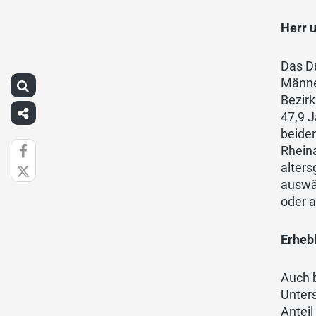
Herr u
Das Du
Männer
Bezirk
47,9 J
beiden
Rheina
alters
auswä
oder a
Erheb
Auch b
Unter
Anteil