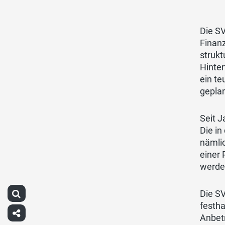
Die SV
Finanz
strukt
Hinter
ein te
geplan
Seit J
Die in
nämli
einer 
werde
Die SV
festha
Anbetr