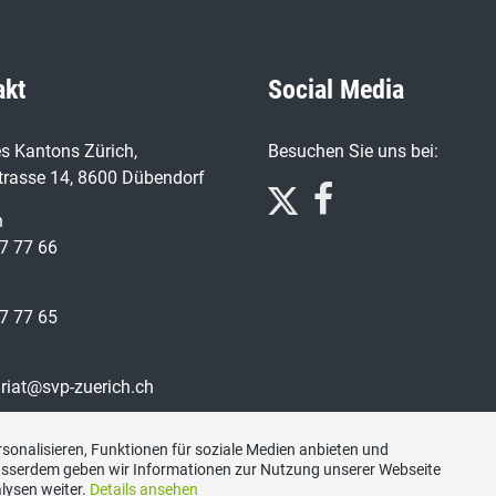
akt
Social Media
s Kantons Zürich,
Besuchen Sie uns bei:
trasse 14, 8600 Dübendorf
n
7 77 66
7 77 65
ariat@svp-zuerich.ch
sonalisieren, Funktionen für soziale Medien anbieten und
Ausserdem geben wir Informationen zur Nutzung unserer Webseite
lysen weiter.
Details ansehen