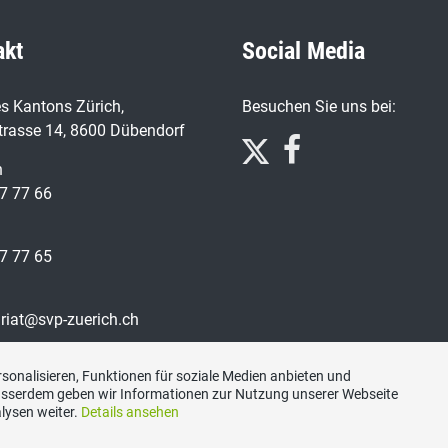
akt
Social Media
s Kantons Zürich,
Besuchen Sie uns bei:
trasse 14, 8600 Dübendorf
n
7 77 66
7 77 65
ariat@svp-zuerich.ch
sonalisieren, Funktionen für soziale Medien anbieten und
Ausserdem geben wir Informationen zur Nutzung unserer Webseite
lysen weiter.
Details ansehen
Datenschutzerklärung
|
Impressum