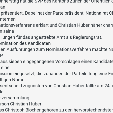
nerstag hat die SVP des Kantons Zürich der Öffentlichk
ian
präsentiert. Dabei hat der Parteipräsident, Nationalrat C
internen
tionsverfahrens erklärt und Christian Huber näher charak
n seine
llungen für das angestrebte Amt als Regierungsrat.
omination des Kandidaten
inen Ausführungen zum Nominationsverfahren machte Nati
VP
h aus sieben eingegangenen Vorschlägen einen Kandida
 eine
ssion eingesetzt, die zuhanden der Parteileitung eine 
ltigen Nomi-
sentscheid zugunsten von Christian Huber fällte am 24.
le-
enversammlung.
rson Christian Huber
s Christoph Blocher gehören zu den hervorstechendsten