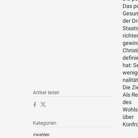
Das p
Gesun
der Dr
Staat
richte
gewin
Christ
defini
hat: 
wenige
nalitä
Die Zi
Artikel teilen
Als Re
des
Wohls 
über
Kategorien
Konfro
#
wahlen