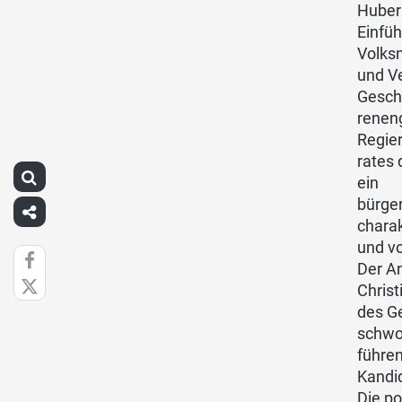
Huber
Einfüh
Volks
und Ve
Gesch
reneng
Regie
rates 
ein
bürger
charak
und vo
Der An
Christ
des G
schwo
führen
Kandi
Die po