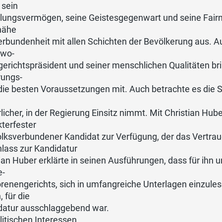
 sein
lungsvermögen, seine Geistesgegenwart und seine Fairne
nähe
rbundenheit mit allen Schichten der Bevölkerung aus. Au
wo-
erichtspräsident und seiner menschlichen Qualitäten bri
rungs-
die besten Voraussetzungen mit. Auch betrachte es die SVP
licher, in der Regierung Einsitz nimmt. Mit Christian Hu
terfester
lksverbundener Kandidat zur Verfügung, der das Vertraue
lass zur Kandidatur
ian Huber erklärte in seinen Ausführungen, dass für ihn 
e-
renengerichts, sich in umfangreiche Unterlagen einzule
, für die
datur ausschlaggebend war.
litischen Interessen