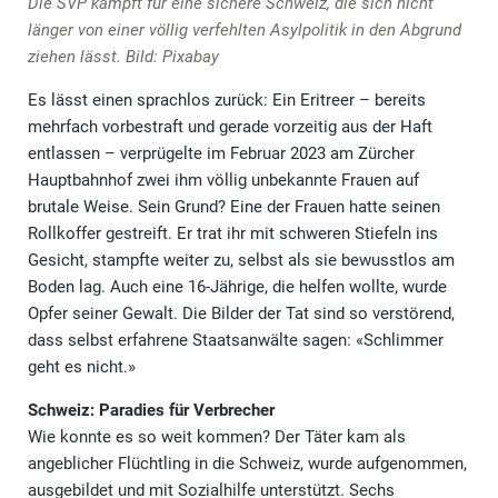
Die SVP kämpft für eine sichere Schweiz, die sich nicht
länger von einer völlig verfehlten Asylpolitik in den Abgrund
ziehen lässt. Bild: Pixabay
Es lässt einen sprachlos zurück: Ein Eritreer – bereits
mehrfach vorbestraft und gerade vorzeitig aus der Haft
entlassen – verprügelte im Februar 2023 am Zürcher
Hauptbahnhof zwei ihm völlig unbekannte Frauen auf
brutale Weise. Sein Grund? Eine der Frauen hatte seinen
Rollkoffer gestreift. Er trat ihr mit schweren Stiefeln ins
Gesicht, stampfte weiter zu, selbst als sie bewusstlos am
Boden lag. Auch eine 16-Jährige, die helfen wollte, wurde
Opfer seiner Gewalt. Die Bilder der Tat sind so verstörend,
dass selbst erfahrene Staatsanwälte sagen: «Schlimmer
geht es nicht.»
Schweiz: Paradies für Verbrecher
Wie konnte es so weit kommen? Der Täter kam als
angeblicher Flüchtling in die Schweiz, wurde aufgenommen,
ausgebildet und mit Sozialhilfe unterstützt. Sechs