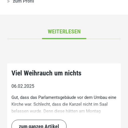
zum Profil
WEITERLESEN
Viel Weihrauch um nichts
06.02.2025
Gut, dass das Parlamentsgebäude vor dem Umbau eine
Kirche war. Schlecht, dass die Kanzel nicht im Saal
belassen wurde. Denn diese hätten am Montag
zahlreiche linke Politiker nur zu gerne benützt, um der
SVP die Leviten zu lesen und trotz Kirchenaustritt die
zum ganzen Artikel