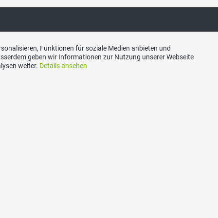
sonalisieren, Funktionen für soziale Medien anbieten und
akt
Social Media
Ausserdem geben wir Informationen zur Nutzung unserer Webseite
lysen weiter.
Details ansehen
s Kantons Zürich,
Besuchen Sie uns bei:
trasse 14, 8600 Dübendorf
n
7 77 66
7 77 65
ariat@svp-zuerich.ch