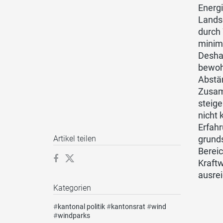
Energi
Lands
durch
minima
Desha
bewohn
Abstän
Zusam
steig
nicht 
Erfah
grund
Artikel teilen
Bereic
Kraftw
ausrei
Kategorien
#
kantonal politik
#
kantonsrat
#
wind
#
windparks