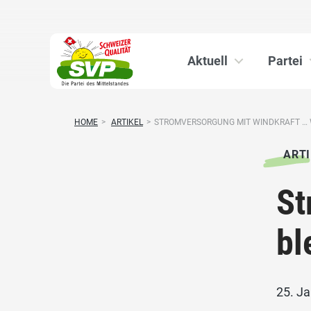
Aktuell
Partei
HOME
>
ARTIKEL
>
STROMVERSORGUNG MIT WINDKRAFT … WO
ARTI
St
bl
25. J