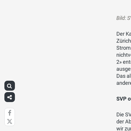
Bild: 
Der K
Zürich
Stromb
nicht
2» en
ausge
Das al
andere
SVP o
Die SV
der A
wir zu