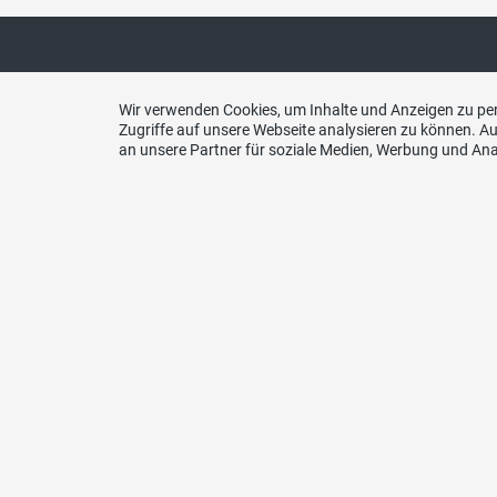
Wir verwenden Cookies, um Inhalte und Anzeigen zu per
Kont
Zugriffe auf unsere Webseite analysieren zu können. 
an unsere Partner für soziale Medien, Werbung und Ana
SVP de
Lagers
Telefo
044 21
Fax
044 21
E-Mail
sekret