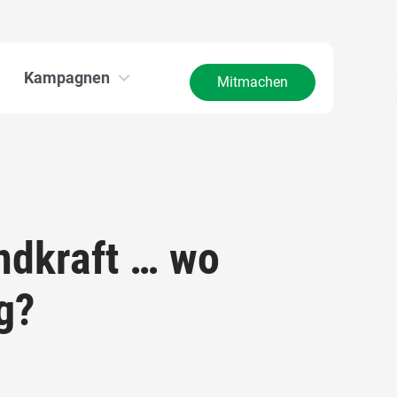
Kampagnen
Mitmachen
ndkraft … wo
g?