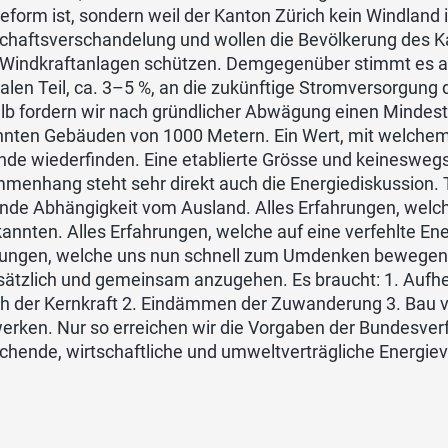
eform ist, sondern weil der Kanton Zürich kein Windland 
chaftsverschandelung und wollen die Bevölkerung des Ka
 Windkraftanlagen schützen. Demgegenüber stimmt es ab
len Teil, ca. 3–5 %, an die zukünftige Stromversorgung
lb fordern wir nach gründlicher Abwägung einen Mindes
ten Gebäuden von 1000 Metern. Ein Wert, mit welchem wi
de wiederfinden. Eine etablierte Grösse und keineswegs
menhang steht sehr direkt auch die Energiediskussion. 
ende Abhängigkeit vom Ausland. Alles Erfahrungen, welc
kannten. Alles Erfahrungen, welche auf eine verfehlte Ene
rungen, welche uns nun schnell zum Umdenken bewegen
sätzlich und gemeinsam anzugehen. Es braucht: 1. Aufhe
h der Kernkraft 2. Eindämmen der Zuwanderung 3. Bau vo
erken. Nur so erreichen wir die Vorgaben der Bundesverfa
chende, wirtschaftliche und umweltverträgliche Energie