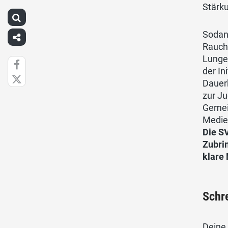
Stärku
Sodann
Rauch
Lungen
der In
Dauerb
zur J
Gemein
Medie
Die S
Zubrin
klare 
Schr
Deine 