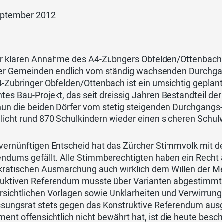
eptember 2012
er klaren Annahme des A4-Zubrigers Obfelden/Ottenbach
er Gemeinden endlich vom ständig wachsenden Durchgan
-Zubringer Obfelden/Ottenbach ist ein umsichtig geplan
tes Bau-Projekt, das seit dreissig Jahren Bestandteil d
nun die beiden Dörfer vom stetig steigenden Durchgangs
licht rund 870 Schulkindern wieder einen sicheren Schu
 vernünftigen Entscheid hat das Zürcher Stimmvolk mit 
ndums gefällt. Alle Stimmberechtigten haben ein Recht a
ratischen Ausmarchung auch wirklich dem Willen der Me
ruktiven Referendum musste über Varianten abgestimmt
sichtlichen Vorlagen sowie Unklarheiten und Verwirrung f
ssungsrat stets gegen das Konstruktive Referendum au
ment offensichtlich nicht bewährt hat, ist die heute besch