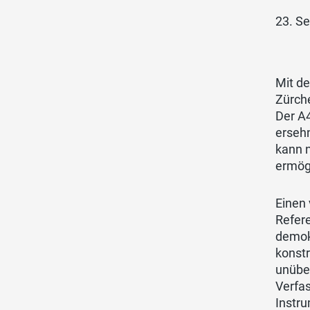
23. S
Mit d
Zürch
Der A4
ersehn
kann 
ermög
Einen
Refere
demok
konst
unüber
Verfa
Instru