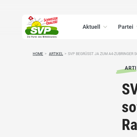
Aktuell
Partei
HOME
>
ARTIKEL
>
SVP BEGRÜSST JA ZUM A4-ZUBRINGER SO
ARTI
SV
so
Ra