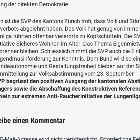
ng der direkten Demokratie.
 ist die SVP des Kantons Zürich froh, dass Volk und Stä
verbots abgelehnt haben. Das Volk hat genug von immer 
liga führten offenbar vielerorts zu Kopfschütteln. Die 
itiative Sicheres Wohnen im Alter. Das Thema Eigenmietw
renner bleiben. Schliesslich nimmt die SVP auch die Ei
ugendmusikförderung zur Kenntnis. Dem Bund wird so ein
deautonomie und Gestaltungsfreiheit bleiben auf der St
nmitteilung zur Volksabstimmung vom 23. September
VP begrüsst den positiven Ausgang der kantonalen Abs
gers sowie die Abschaffung des Konstruktiven Referendu
Nein zur extremen Anti-Raucherinitiative der Lungenlig
eibe einen Kommentar
E-Mail-Adresse wird nicht veröffentlicht.
Erforderliche Fe