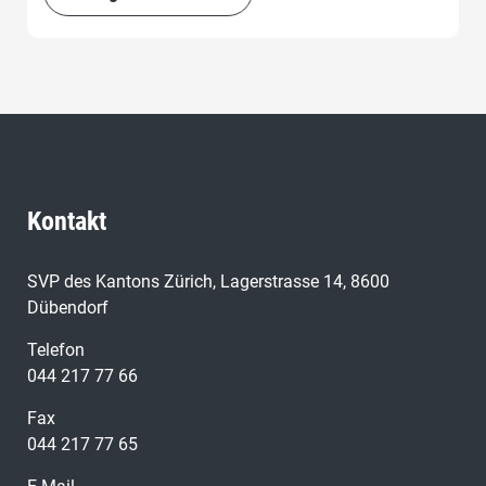
ist und stattdessen vor allem die Bildungsbürokratie
weiter aufgeblasen werden soll.
Kontakt
SVP des Kantons Zürich, Lagerstrasse 14, 8600
Dübendorf
Telefon
044 217 77 66
Fax
044 217 77 65