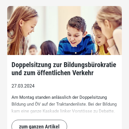
Doppelsitzung zur Bildungsbürokratie
und zum öffentlichen Verkehr
27.03.2024
Am Montag standen anlässlich der Doppelsitzung
Bildung und ÖV auf der Traktandenliste. Bei der Bildung
kam eine ganze Kaskade linker Vorstösse zu Debatte.
Alles in allem liess sich der Verdacht nicht entkräften,
dass dabei der eigentliche Bildungserfolg nachgelagert
zum ganzen Artikel