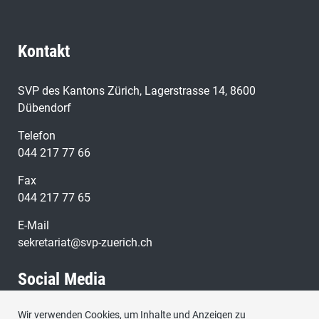
Kontakt
SVP des Kantons Zürich, Lagerstrasse 14, 8600
Dübendorf
Telefon
044 217 77 66
Fax
044 217 77 65
E-Mail
sekretariat@svp-zuerich.ch
Social Media
Wir verwenden Cookies, um Inhalte und Anzeigen zu
Besuchen Sie uns bei: