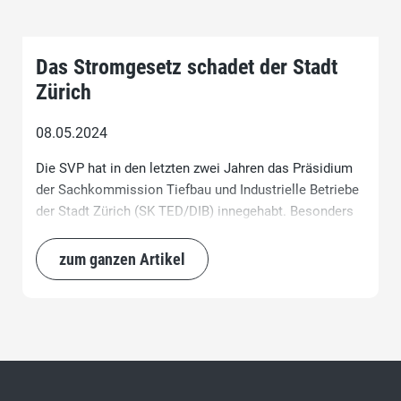
Das Stromgesetz schadet der Stadt
Zürich
08.05.2024
Die SVP hat in den letzten zwei Jahren das Präsidium
der Sachkommission Tiefbau und Industrielle Betriebe
der Stadt Zürich (SK TED/DIB) innegehabt. Besonders
aufgefallen sind die hohen Investitionen des
Elektrizitätswerkes der Stadt Zürich (ewz) in alternative
zum ganzen Artikel
Energien und horrende Kosten für unsinnige
Hitzeminderungsprojekte. Die Entwicklungen in der
Energiegesetzgebung auf nationaler Ebene sind bei den
Projekten der Stadt die wesentlichen Kostentreiber.