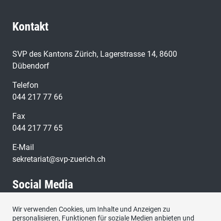
Kontakt
SVP des Kantons Zürich, Lagerstrasse 14, 8600
Dübendorf
Telefon
044 217 77 66
Fax
044 217 77 65
E-Mail
sekretariat@svp-zuerich.ch
Social Media
Wir verwenden Cookies, um Inhalte und Anzeigen zu
Besuchen Sie uns bei:
personalisieren, Funktionen für soziale Medien anbieten und