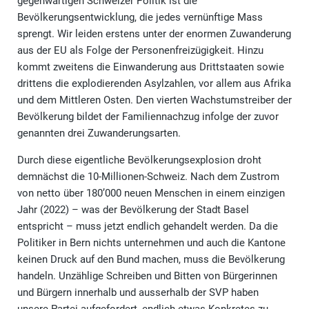
gegenwärtigen Schweizer Politik ist die
Bevölkerungsentwicklung, die jedes vernünftige Mass
sprengt. Wir leiden erstens unter der enormen Zuwanderung
aus der EU als Folge der Personenfreizügigkeit. Hinzu
kommt zweitens die Einwanderung aus Drittstaaten sowie
drittens die explodierenden Asylzahlen, vor allem aus Afrika
und dem Mittleren Osten. Den vierten Wachstumstreiber der
Bevölkerung bildet der Familiennachzug infolge der zuvor
genannten drei Zuwanderungsarten.
Durch diese eigentliche Bevölkerungsexplosion droht
demnächst die 10-Millionen-Schweiz. Nach dem Zustrom
von netto über 180’000 neuen Menschen in einem einzigen
Jahr (2022) – was der Bevölkerung der Stadt Basel
entspricht – muss jetzt endlich gehandelt werden. Da die
Politiker in Bern nichts unternehmen und auch die Kantone
keinen Druck auf den Bund machen, muss die Bevölkerung
handeln. Unzählige Schreiben und Bitten von Bürgerinnen
und Bürgern innerhalb und ausserhalb der SVP haben
unsere Partei aufgefordert, endlich etwas Konkretes zu