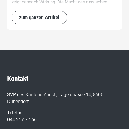
zeigt dennoch Wirkung. Die Macht des russischen
Potentaten Putin und sein Rechtfertigungsnarrativ für
den Krieg gegen die Ukraine sind erschüttert.
zum ganzen Artikel
Kontakt
SVP des Kantons Zürich, Lagerstrasse 14, 8600
Dübendorf
Telefon
044 217 77 66