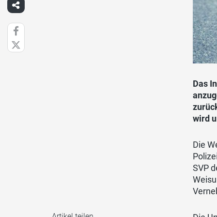
Das In
anzuge
zurüc
wird u
Die We
Polize
SVP de
Weisu
Verneb
Artikel teilen