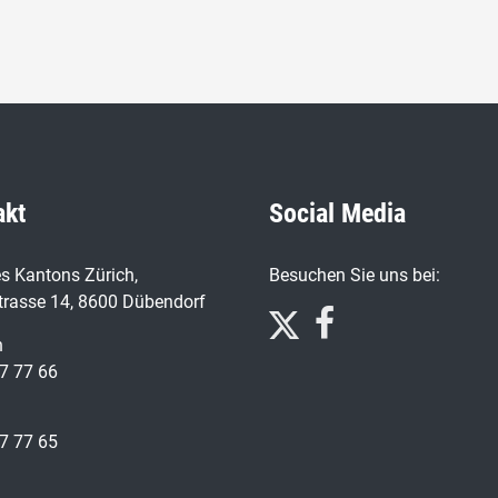
akt
Social Media
s Kantons Zürich,
Besuchen Sie uns bei:
trasse 14, 8600 Dübendorf
n
7 77 66
7 77 65