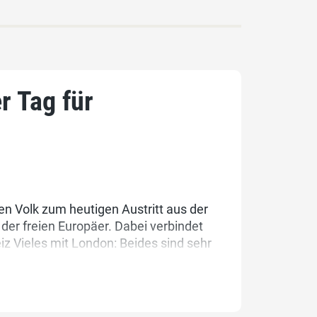
r Tag für
en Volk zum heutigen Austritt aus der
 der freien Europäer. Dabei verbindet
z Vieles mit London: Beides sind sehr
te beide ausserhalb der EU.