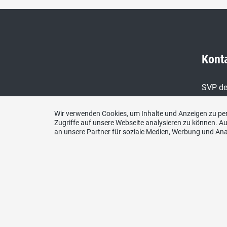
Kont
SVP de
Lagers
Wir verwenden Cookies, um Inhalte und Anzeigen zu per
Telefo
Zugriffe auf unsere Webseite analysieren zu können. 
044 21
an unsere Partner für soziale Medien, Werbung und Ana
Fax
044 21
E-Mail
sekret