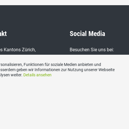
akt
Social Media
s Kantons Zürich,
Besuchen Sie uns bei:
trasse 14, 8600 Dübendorf
sonalisieren, Funktionen für soziale Medien anbieten und
n
Ausserdem geben wir Informationen zur Nutzung unserer Webseite
7 77 66
lysen weiter.
Details ansehen
7 77 65
ariat@svp-zuerich.ch