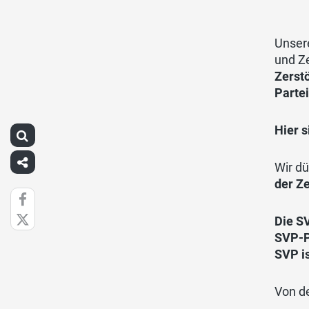
Unser
und Ze
Zerst
Parte
Hier 
Wir dü
der Z
Die SV
SVP-P
SVP is
Von de