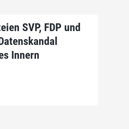
teien SVP, FDP und
 Datenskandal
es Innern