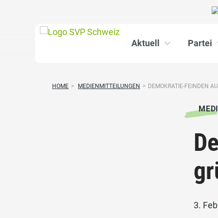
Aktuell
Partei
HOME
>
MEDIENMITTEILUNGEN
>
DEMOKRATIE-FEINDEN AUS
MED
De
gr
3. Fe