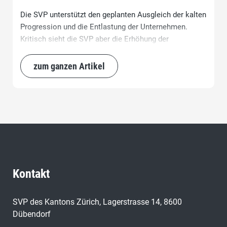
Die SVP unterstützt den geplanten Ausgleich der kalten
Progression und die Entlastung der Unternehmen.
Kritisch sieht die SVP aber die Erhöhung der
Dividendenbesteuerung. Inhabergeführte KMUs und
Kleinbetriebe dürfen nicht gefährdet werden.
zum ganzen Artikel
Kontakt
SVP des Kantons Zürich, Lagerstrasse 14, 8600
Dübendorf