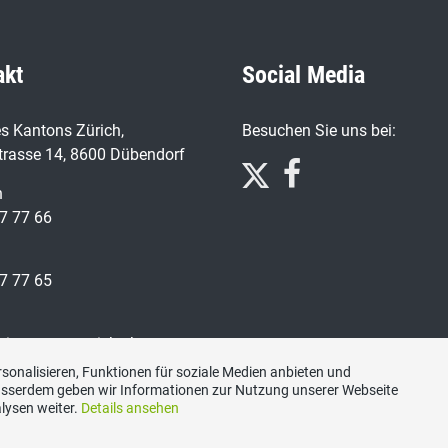
akt
Social Media
s Kantons Zürich,
Besuchen Sie uns bei:
trasse 14, 8600 Dübendorf
n
7 77 66
7 77 65
ariat@svp-zuerich.ch
sonalisieren, Funktionen für soziale Medien anbieten und
Ausserdem geben wir Informationen zur Nutzung unserer Webseite
lysen weiter.
Details ansehen
Datenschutzerklärung
|
Impressum