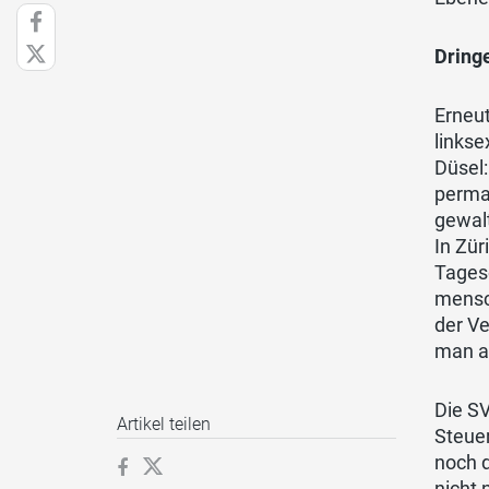
Dring
Erneut
linkse
Düsel:
perman
gewal
In Zür
Tages
mensch
der V
man a
Die S
Artikel teilen
Steue
noch d
nicht 