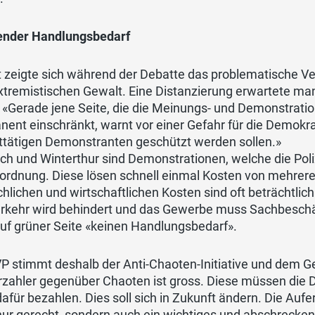
ender Handlungsbedarf
 zeigte sich während der Debatte das problematische Ve
xtremistischen Gewalt. Eine Distanzierung erwartete ma
 «Gerade jene Seite, die die Meinungs- und Demonstration
ent einschränkt, warnt vor einer Gefahr für die Demokr
ttätigen Demonstranten geschützt werden sollen.»
ich und Winterthur sind Demonstrationen, welche die Poliz
ordnung. Diese lösen schnell einmal Kosten von mehrer
lichen und wirtschaftlichen Kosten sind oft beträchtlich
erkehr wird behindert und das Gewerbe muss Sachbesch
uf grüner Seite «keinen Handlungsbedarf».
VP stimmt deshalb der Anti-Chaoten-Initiative und dem 
rzahler gegenüber Chaoten ist gross. Diese müssen die
afür bezahlen. Dies soll sich in Zukunft ändern. Die Aufe
nur gerecht, sondern auch ein wichtiges und abschrecken