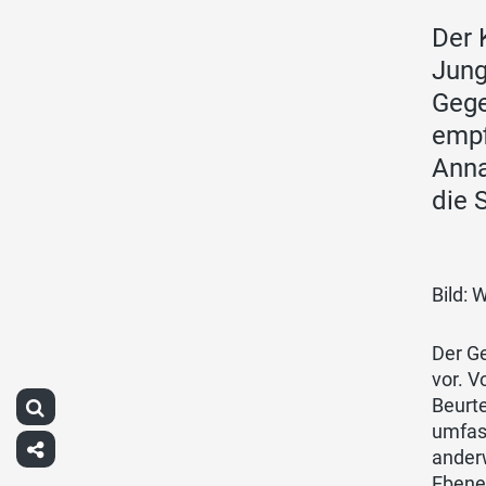
Der 
Jung
Gege
empf
Anna
die 
Bild: 
Der Ge
vor. V
Beurte
umfas
ander
Ebene