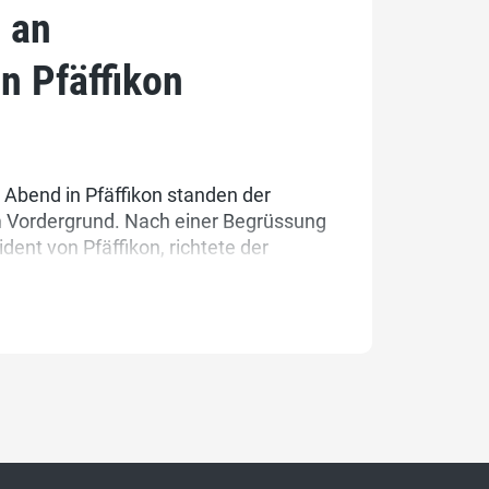
 an
n Pfäffikon
Abend in Pfäffikon standen der
m Vordergrund. Nach einer Begrüssung
ent von Pfäffikon, richtete der
erber, das Wort an die Anwesenden.