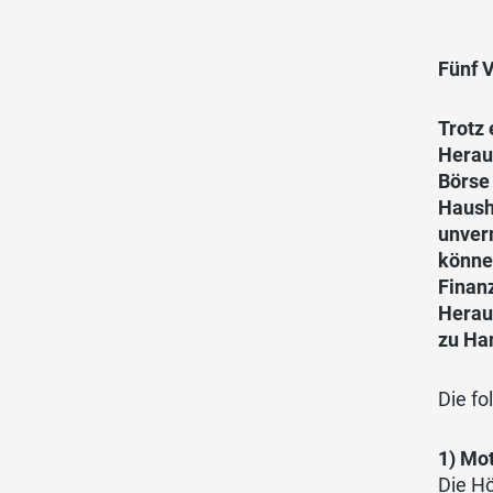
Fünf V
Trotz 
Herau
Börse
Haush
unverm
könne
Finan
Herau
zu Ha
Die fo
1) Mo
Die Hö