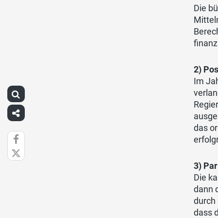
Die bü
Mittel
Berec
finanz
2) Pos
Im Jah
verla
Regier
ausges
das o
erfolg
3) Par
Die ka
dann d
durch 
dass d