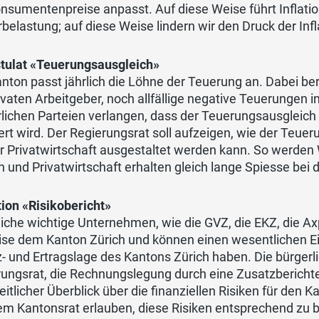
nsumentenpreise anpasst. Auf diese Weise führt Inflatio
belastung; auf diese Weise lindern wir den Druck der Infl
stulat «Teuerungsausgleich»
nton passt jährlich die Löhne der Teuerung an. Dabei be
ivaten Arbeitgeber, noch allfällige negative Teuerungen 
lichen Parteien verlangen, dass der Teuerungsausgleich 
ert wird. Der Regierungsrat soll aufzeigen, wie der Teue
er Privatwirtschaft ausgestaltet werden kann. So werde
 und Privatwirtschaft erhalten gleich lange Spiesse bei 
ion «Risikobericht»
iche wichtige Unternehmen, wie die GVZ, die EKZ, die A
ise dem Kanton Zürich und können einen wesentlichen Ei
- und Ertragslage des Kantons Zürich haben. Die bürger
ungsrat, die Rechnungslegung durch eine Zusatzberichter
itlicher Überblick über die finanziellen Risiken für den 
em Kantonsrat erlauben, diese Risiken entsprechend zu 