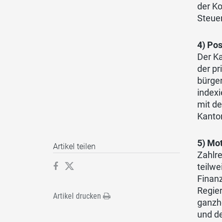
der Ko
Steuer
4) Po
Der Ka
der pr
bürger
indexi
mit d
Kanton
5) Mot
Artikel teilen
Zahlre
teilwe
Finanz
Regier
Artikel drucken
ganzhe
und d