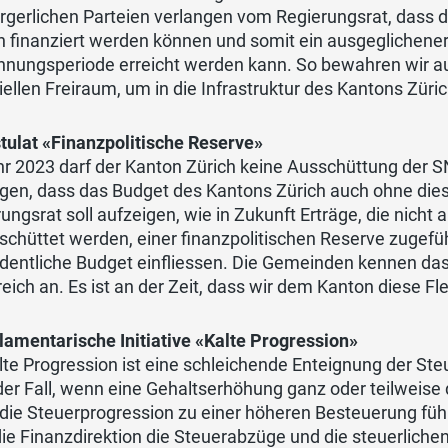
rgerlichen Parteien verlangen vom Regierungsrat, dass di
n finanziert werden können und somit ein ausgeglichener
hnungsperiode erreicht werden kann. So bewahren wir au
iellen Freiraum, um in die Infrastruktur des Kantons Züri
tulat «Finanzpolitische Reserve»
r 2023 darf der Kanton Zürich keine Ausschüttung der S
ngen, dass das Budget des Kantons Zürich auch ohne di
ungsrat soll aufzeigen, wie in Zukunft Erträge, die nicht
chüttet werden, einer finanzpolitischen Reserve zugefüh
rdentliche Budget einfliessen. Die Gemeinden kennen da
reich an. Es ist an der Zeit, dass wir dem Kanton diese Fle
lamentarische Initiative «Kalte Progression»
lte Progression ist eine schleichende Enteignung der Ste
er Fall, wenn eine Gehaltserhöhung ganz oder teilweise d
die Steuerprogression zu einer höheren Besteuerung führ
ie Finanzdirektion die Steuerabzüge und die steuerlichen