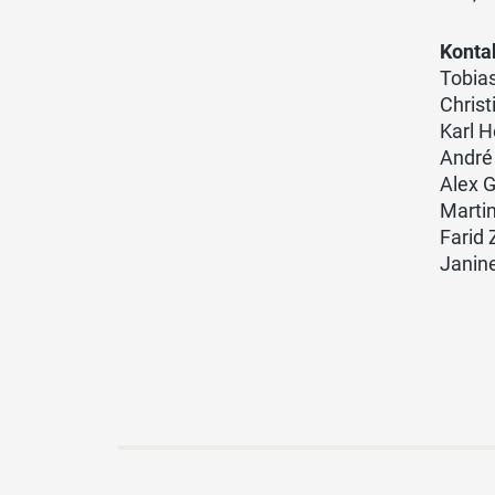
Konta
Tobia
Christ
Karl H
André 
Alex G
Martin
Farid 
Janine