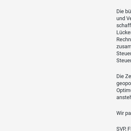
Die bü
und V
schaff
Lücken
Rechn
zusam
Steuer
Steue
Die Ze
geopol
Optim
anste
Wir p
SVP, F