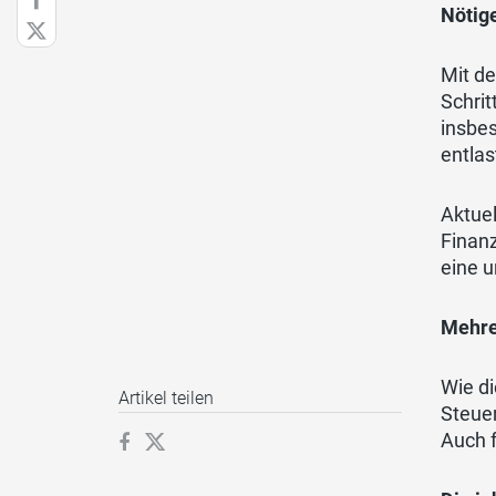
Nötig
Mit d
Schrit
insbes
entlas
Aktue
Finan
eine u
Mehre
Wie d
Artikel teilen
Steuer
Auch f