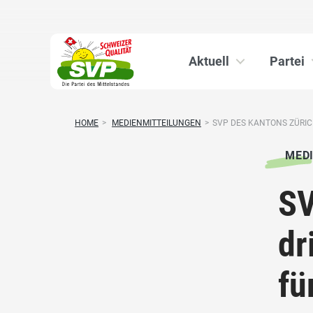
Aktuell
Partei
HOME
>
MEDIENMITTEILUNGEN
>
SVP DES KANTONS ZÜRIC
MED
SV
dr
fü