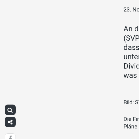
23. N
An d
(SVP
dass
unte
Divi
was 
Bild: 
Die Fi
Pläne 