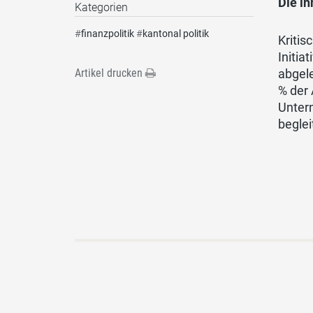
Die i
Kategorien
#
finanzpolitik
#
kantonal politik
Kritis
Initia
abgel
Artikel drucken
% der 
Untern
beglei