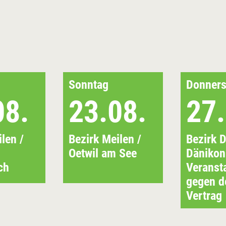
Sonntag
Donners
08.
23.08.
27.
len /
Bezirk Meilen /
Bezirk D
Oetwil am See
Dänikon
ch
Veranst
gegen d
Vertrag