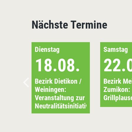
Nächste Termine
Dienstag
Samstag
18.08.
22.
Bezirk Dietikon /
Bezirk Mei
Weiningen:
Zumikon:
Veranstaltung zur
Grillplaus
Neutralitätsinitiative