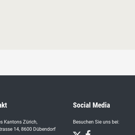
akt
Social Media
s Kantons Zürich,
Besuchen Sie uns bei:
trasse 14, 8600 Dübendorf