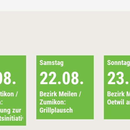
Samstag
Sonntag
08.
22.08.
23.
tikon /
Bezirk Meilen /
Bezirk M
:
Zumikon:
Oetwil 
tung zur
Grillplausch
tsinitiative