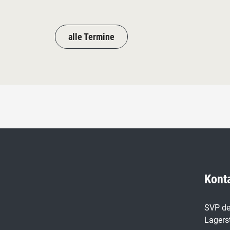
alle Termine
Kont
SVP de
Lagers