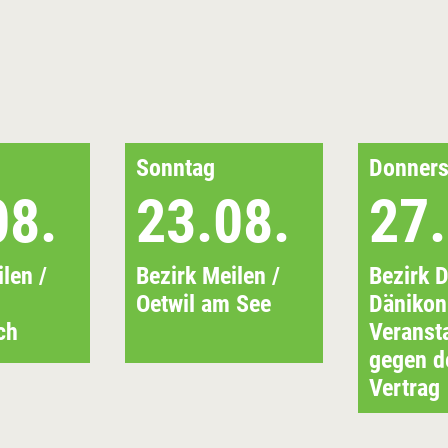
Sonntag
Donners
08.
23.08.
27.
len /
Bezirk Meilen /
Bezirk D
Oetwil am See
Dänikon
ch
Veranst
gegen d
Vertrag