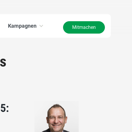
Kampagnen
Mitmachen
ss
 5: