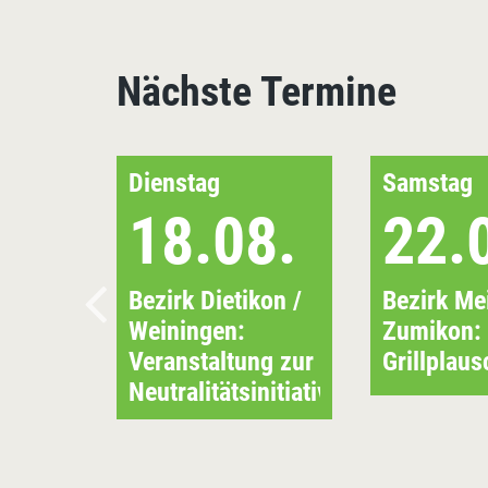
Nächste Termine
Dienstag
Samstag
18.08.
22.
Bezirk Dietikon /
Bezirk Mei
Weiningen:
Zumikon:
Veranstaltung zur
Grillplaus
Neutralitätsinitiative