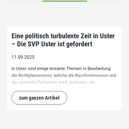
Eine politisch turbulente Zeit in Uster
– Die SVP Uster ist gefordert
11.09.2025
In Uster sind einige brisante Themen in Bearbeitung:
die Richtplanrevision, welche die Bau-Kommission und
das gesamte Parlament stark auslastet, die
Gebietsänderung der Schulgemeinden, das Budget für
das Jahr 2026 und die Gemeindewahlen im April 2026.
zum ganzen Artikel