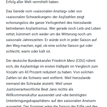
Erfolg aller Welt vermittelt haben.
Das Gerede vom «saisonalen Anstieg» oder von
«saisonalen Schwankungen» der Asylzahlen zeigt
schonungslos die ganze Verlogenheit des hierzulande
betriebenen Asylantismus. Wer gerade noch Leib und Leben
rettet, kümmert sich weder um die Witterung noch um
saisonale Jahreszeiten. Er würde sich in jeder Saison auf
den Weg machen, egal, ob eine solche Saison gut oder
schlecht, warm oder kalt ist.
Der deutsche Bundeskanzler Friedrich Merz (CDU) rühmt
sich, die Asylanträge im ersten Halbjahr im Vergleich zum
Vorjahr um 43 Prozent reduziert zu haben. Von solchen
Zahlen ist die Schweiz weit entfernt. Weil hierzulande
niemand die Schraube anzieht. Weil unser
Justizverantwortliche Beat Jans nichts als
Willkommenskultur aussendet und «die benötigten
Unterbringungskapazitäten» auf den saisonalen Ansturm
ausweitet. Der Sommer wäre die Saison der Fülle und des