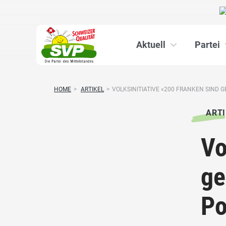
Aktuell
Partei
HOME
>
ARTIKEL
>
VOLKSINITIATIVE «200 FRANKEN SIND GE
ARTI
Vo
ge
Po