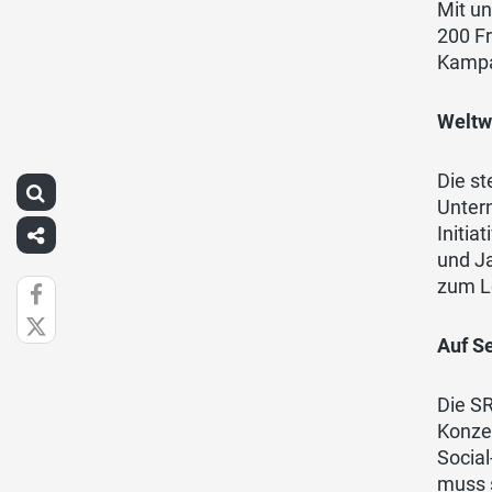
Mit un
200 Fr
Kamp
Weltw
Die st
Untern
Initia
und Ja
zum L
Auf S
Die SR
Konzes
Social
muss s