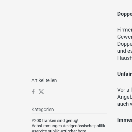
Doppe
Firme
Gewer
Doppel
und es
Haush
Unfai
Artikel teilen
Vor a
Angeb
auch 
Kategorien
Immer
#
200 franken sind genug!
#
abstimmungen
#
eidgenössische politik
#
service publilc
#
zürcher bote