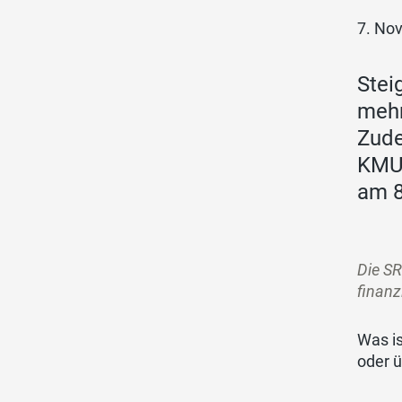
7. No
Stei
mehr
Zude
KMU-
am 8
Die SR
finanz
Was i
oder 