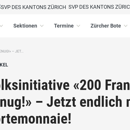
SVP DES KANTONS ZÜRI
Sektionen
Termine
Zürcher Bote
NUG!» – JET...
KEL
lksinitiative «200 Fra
nug!» – Jetzt endlich
rtemonnaie!