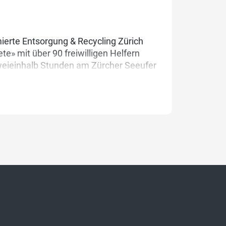
ierte Entsorgung & Recycling Zürich
te» mit über 90 freiwilligen Helfern
zweieinhalb Stunden am Zürcher Seeufer
rettenstummeln, Flaschen, Dosen und