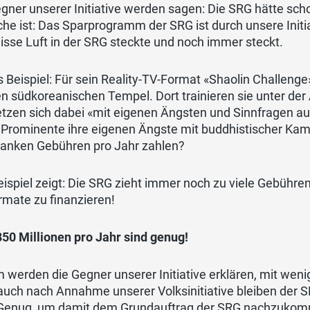
gner unserer Initiative werden sagen: Die SRG hätte sch
he ist: Das Sparprogramm der SRG ist durch unsere Init
eisse Luft in der SRG steckte und noch immer steckt.
 Beispiel: Für sein Reality-TV-Format «Shaolin Challeng
en südkoreanischen Tempel. Dort trainieren sie unter der
tzen sich dabei «mit eigenen Ängsten und Sinnfragen aus
 Prominente ihre eigenen Ängste mit buddhistischer Ka
ranken Gebühren pro Jahr zahlen?
ispiel zeigt: Die SRG zieht immer noch zu viele Gebühre
rmate zu finanzieren!
50 Millionen pro Jahr sind genug!
 werden die Gegner unserer Initiative erklären, mit we
uch nach Annahme unserer Volksinitiative bleiben der SR
 Genug, um damit dem Grundauftrag der SRG nachzukomm