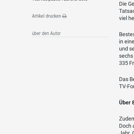
Die Ge
Tatsac
Artikel drucken
viel h
über den Autor
Bestes
in ein
und se
sechs
335 F
Das Be
TV-Fo
Über 8
Zudem
Doch a
Jahr.