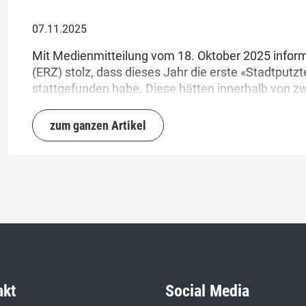
07.11.2025
Mit Medienmitteilung vom 18. Oktober 2025 inform
(ERZ) stolz, dass dieses Jahr die erste «Stadtputzte
stattgefunden habe. Diese hätten innerhalb von 
insgesamt 167 Kilogramm Abfall in Form von Ziga
anderem Verpackungsmaterial eingesammelt.
zum ganzen Artikel
akt
Social Media