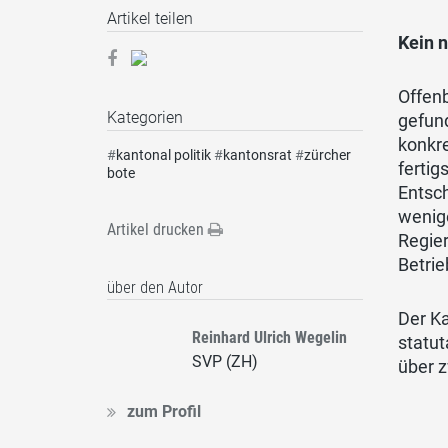
Artikel teilen
Kein 
Offen
Kategorien
gefund
konkre
#
kantonal politik
#
kantonsrat
#
zürcher
fertig
bote
Entsch
wenige
Artikel drucken
Regier
Betri
über den Autor
Der Ka
Reinhard Ulrich Wegelin
statut
SVP (ZH)
über 
zum Profil