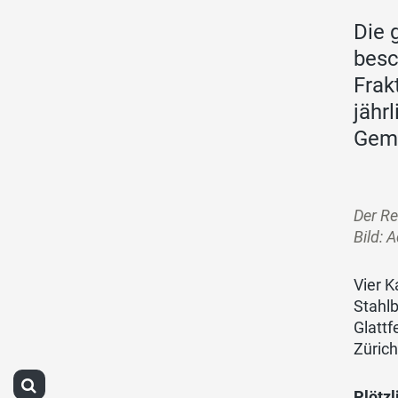
Die 
besc
Frak
jähr
Geme
Der Re
Bild: 
Vier 
Stahlb
Glattf
Zürich
Plötz