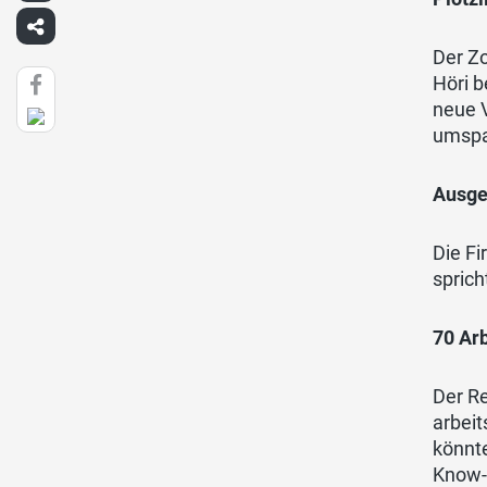
Der Zo
Höri 
neue V
umspa
Ausge
Die Fi
sprich
70 Arb
Der R
arbei
könnte
Know-