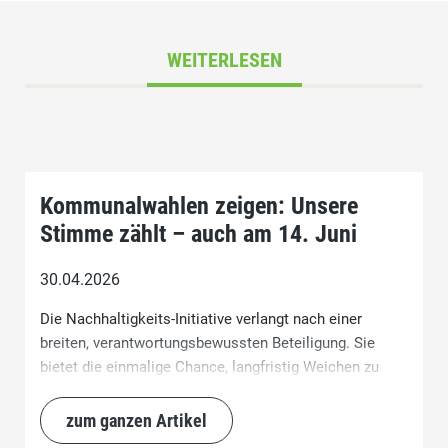
WEITERLESEN
Kommunalwahlen zeigen: Unsere
Stimme zählt – auch am 14. Juni
30.04.2026
Die Nachhaltigkeits-Initiative verlangt nach einer
breiten, verantwortungsbewussten Beteiligung. Sie
bietet die einmalige Chance, langfristig Weichen zu
stellen – für eine Schweiz, die ökologisch,
wirtschaftlich und gesellschaftlich im Gleichgewicht
zum ganzen Artikel
bleibt. Wer Stabilität und Zukunftssicherheit will, darf