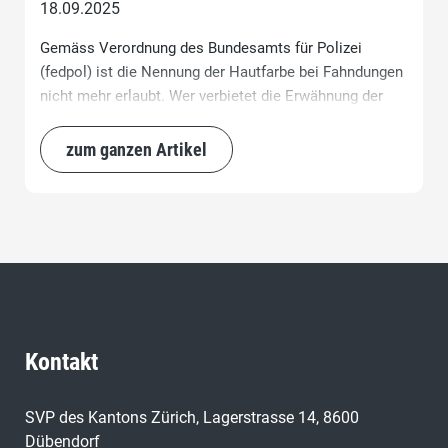
18.09.2025
Gemäss Verordnung des Bundesamts für Polizei
(fedpol) ist die Nennung der Hautfarbe bei Fahndungen
nicht mehr erlaubt. Wer verbietet die Erwähnung der
Hautfarbe? Weshalb wurden die kantonalen
Polizeikorps nicht im Voraus über diese gewichtige
zum ganzen Artikel
Änderung informiert? Man wird das Gefühl nicht los,
dass hier übereilt gehandelt wurde, um die linke
Ideologie durchzudrücken.
Kontakt
SVP des Kantons Zürich, Lagerstrasse 14, 8600
Dübendorf