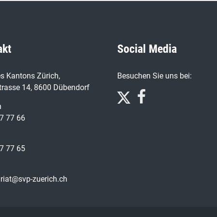
akt
Social Media
s Kantons Zürich,
Besuchen Sie uns bei:
trasse 14, 8600 Dübendorf
n
7 77 66
7 77 65
ariat@svp-zuerich.ch