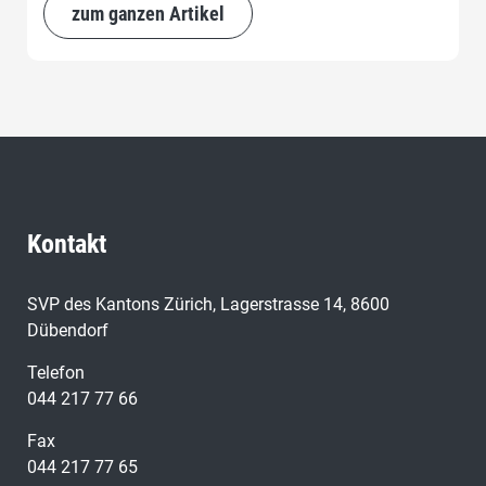
geplante Einführung der Steuervorlage STAF 2, die auf
zum ganzen Artikel
eine massvolle Entlastung der Unternehmen und eine
Stärkung des Wirtschaftsstandorts abzielt.
Kontakt
SVP des Kantons Zürich, Lagerstrasse 14, 8600
Dübendorf
Telefon
044 217 77 66
Fax
044 217 77 65