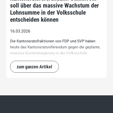
soll über das massive Wachstum der
Lohnsumme in der Volksschule
entscheiden können
16.03.2026
Die Kantonsratsfraktionen von FDP und SVP haben
heute das Kantonsratsreferendum gegen die geplante,
massive Kostensteigerung in der Volksschule
ergriffen. Die Zunahme der Lohnsumme um über 83
Millionen Franken pro Jahr – voraussichtlich fast 1
zum ganzen Artikel
Milliarde Schweizer Franken in 10 Jahren – wurde vor
zwei Wochen vom Zürcher Kantonsrat äusserst knapp
beschlossen. FDP, SVP und Die Mitte hatten in letzter
Minute versucht, mit einem Kompromiss einen
Scherbenhaufen zu verhindern, drangen damit aber
knapp nicht durch.