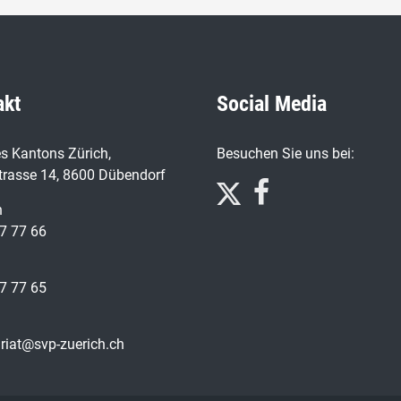
akt
Social Media
s Kantons Zürich,
Besuchen Sie uns bei:
trasse 14, 8600 Dübendorf
n
7 77 66
7 77 65
ariat@svp-zuerich.ch