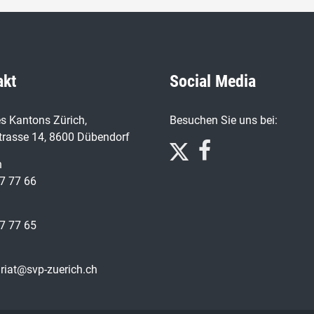
akt
Social Media
s Kantons Zürich,
Besuchen Sie uns bei:
trasse 14, 8600 Dübendorf
n
7 77 66
7 77 65
ariat@svp-zuerich.ch