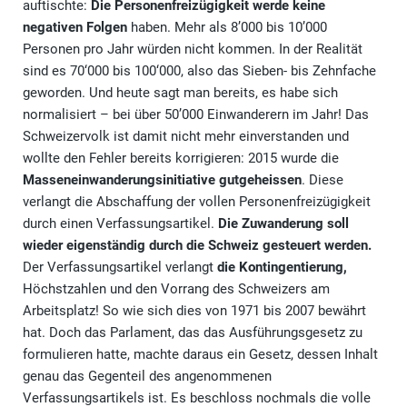
auftischte:
Die Personenfreizügigkeit werde keine
negativen Folgen
haben. Mehr als 8’000 bis 10’000
Personen pro Jahr würden nicht kommen. In der Realität
sind es 70‘000 bis 100‘000, also das Sieben- bis Zehnfache
geworden. Und heute sagt man bereits, es habe sich
normalisiert – bei über 50’000 Einwanderern im Jahr! Das
Schweizervolk ist damit nicht mehr einverstanden und
wollte den Fehler bereits korrigieren: 2015 wurde die
Masseneinwanderungsinitiative gutgeheissen
. Diese
verlangt die Abschaffung der vollen Personenfreizügigkeit
durch einen Verfassungsartikel.
Die Zuwanderung soll
wieder eigenständig durch die Schweiz gesteuert werden.
Der Verfassungsartikel verlangt
die Kontingentierung,
Höchstzahlen und den Vorrang des Schweizers am
Arbeitsplatz! So wie sich dies von 1971 bis 2007 bewährt
hat. Doch das Parlament, das das Ausführungsgesetz zu
formulieren hatte, machte daraus ein Gesetz, dessen Inhalt
genau das Gegenteil des angenommenen
Verfassungsartikels ist. Es beschloss nochmals die volle