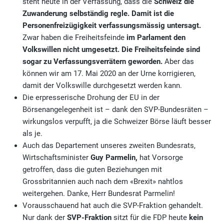
steht heute in der Verfassung, dass die
Schweiz die
Zuwanderung selbständig regle.
Damit ist die
Personenfreizügigkeit verfassungsmässig untersagt.
Zwar haben die Freiheitsfeinde
im Parlament den
Volkswillen nicht umgesetzt. Die Freiheitsfeinde sind
sogar zu Verfassungsverrätern geworden.
Aber das
können wir am 17. Mai 2020 an der Urne korrigieren,
damit der Volkswille durchgesetzt werden kann.
Die erpresserische Drohung der EU in der
Börsenangelegenheit ist – dank den SVP-Bundesräten –
wirkungslos verpufft, ja die Schweizer Börse läuft besser
als je.
Auch das Departement unseres zweiten Bundesrats,
Wirtschaftsminister
Guy Parmelin,
hat Vorsorge
getroffen, dass die guten Beziehungen mit
Grossbritannien auch nach dem «Brexit» nahtlos
weitergehen. Danke, Herr Bundesrat Parmelin!
Vorausschauend hat auch die SVP-Fraktion gehandelt.
Nur dank der
SVP-Fraktion
sitzt für die FDP heute
kein