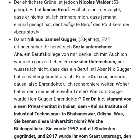
Der ehrlichste Grüne ist jedoch
Nicolas Walder
(53-
jährig). Er hat
keinen Beruf.
Endlich einer, der zugibt,
dass er nichts ist. Ich erinnere mich, dass jemand
einmal gesagt hat, der häufigste Beruf des Politikers sei
«berufslos!»
Da ist
Niklaus Samuel Gugger
, (53-jährig), EVP,
erfinderischer: Er nennt sich
Sozialunternehmer
.
Aha, ein Berufskollege von mir, denke ich mir. Auch ich
war mein ganzes Leben ein
sozialer Unternehmer,
nur
wusste ich nicht, dass das ein Beruf ist! Aber Nik Gugger
hat es weitergebracht als ich. Er ist
«Dr. h.c.»
, honoris
causa, also Ehrendoktor. Ich recherchiere weiter. Woher
hat er denn seine ehrenvolle Titelei? Wie zum Gugger
wurde Herr Gugger Ehrendoktor?
Der Dr. h.c. stammt von
einem Privat-Institut in Indien, dem «Kalina Institute of
Industrial Technology» in Bhubaneswar, Odisha. Was,
Sie kennen diese Universität nicht? Welche
Bildungslücke! Sie wurde 1992 mit elf Studenten
gegründet, und 2017 wurde ihr vom Staat untersagt, den