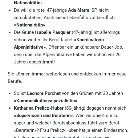
Nationalrätin».
Da will die rote, 47-jährige
Ada Marra
, SP, nicht
zurückstehen: Auch sie ist ebenfalls vollberuflich
«Nationalrätin»
.
Die Grüne
Isabelle Pasquier
(47-jährig) ist allerdings
schon weiter. Ihr Beruf lautet
«Koordinatorin
Alpeninitiative»
. Offenbar ein unkündbarer Dauer-Job,
denn über die Alpeninitiative haben wir schon vor 26
Jahren abgestimmt!
Sie können immer weiterlesen und entdecken immer neue
Berufe.
So ist
Leonore Porchet
von den Grünen mit 30 Jahren
«Kommunikationsspezialistin»
.
Katharina Prelicz-Huber
(60-jährig) dagegen nennt sich
«Supervisorin und Beraterin»
. Wen visioniert sie so
super und welcher Berufsabschluss führt zum Beruf
«Beraterin»? Frau Prelicz-Huber hat ja einen Bindestrich,
ist also anscheinend verheiratet. Ja, sicher, wir