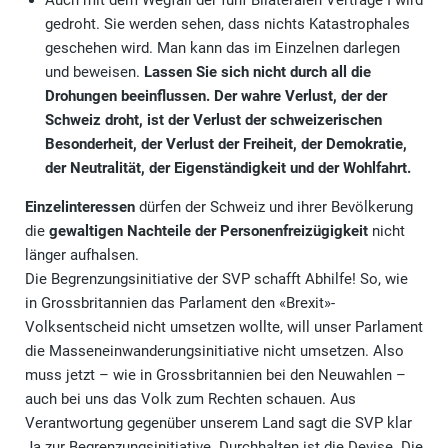
Auch mit dem Wegfall der fünf Bilateralen Verträge I wird
gedroht. Sie werden sehen, dass nichts Katastrophales
geschehen wird. Man kann das im Einzelnen darlegen
und beweisen.
Lassen Sie sich nicht durch all die
Drohungen beeinflussen. Der wahre Verlust, der der
Schweiz droht, ist der Verlust der schweizerischen
Besonderheit, der Verlust der Freiheit, der Demokratie,
der Neutralität, der Eigenständigkeit und der Wohlfahrt.
Einzelinteressen
dürfen der Schweiz und ihrer Bevölkerung
die
gewaltigen Nachteile der Personenfreizügigkeit
nicht
länger aufhalsen.
Die Begrenzungsinitiative der SVP schafft Abhilfe! So, wie
in Grossbritannien das Parlament den «Brexit»-
Volksentscheid nicht umsetzen wollte, will unser Parlament
die Masseneinwanderungsinitiative nicht umsetzen. Also
muss jetzt – wie in Grossbritannien bei den Neuwahlen –
auch bei uns das Volk zum Rechten schauen. Aus
Verantwortung gegenüber unserem Land sagt die SVP klar
Ja zur Begrenzungsinitiative. Durchhalten ist die Devise. Die