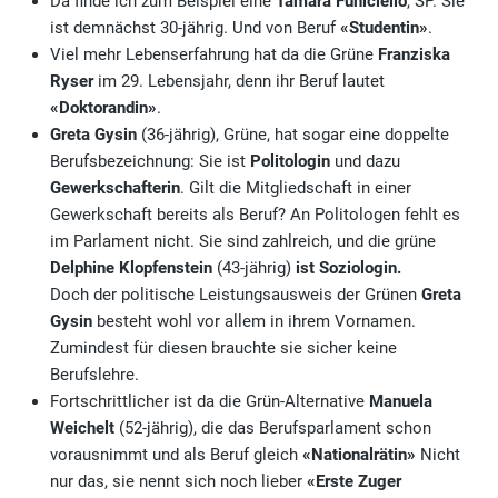
Da finde ich zum Beispiel eine
Tamara Funiciello
, SP. Sie
ist demnächst 30-jährig. Und von Beruf
«Studentin»
.
Viel mehr Lebenserfahrung hat da die Grüne
Franziska
Ryser
im 29. Lebensjahr, denn ihr Beruf lautet
«Doktorandin»
.
Greta Gysin
(36-jährig), Grüne, hat sogar eine doppelte
Berufsbezeichnung: Sie ist
Politologin
und dazu
Gewerkschafterin
. Gilt die Mitgliedschaft in einer
Gewerkschaft bereits als Beruf? An Politologen fehlt es
im Parlament nicht. Sie sind zahlreich, und die grüne
Delphine Klopfenstein
(43-jährig)
ist Soziologin.
Doch der politische Leistungsausweis der Grünen
Greta
Gysin
besteht wohl vor allem in ihrem Vornamen.
Zumindest für diesen brauchte sie sicher keine
Berufslehre.
Fortschrittlicher ist da die Grün-Alternative
Manuela
Weichelt
(52-jährig), die das Berufsparlament schon
vorausnimmt und als Beruf gleich
«Nationalrätin»
Nicht
nur das, sie nennt sich noch lieber
«Erste Zuger