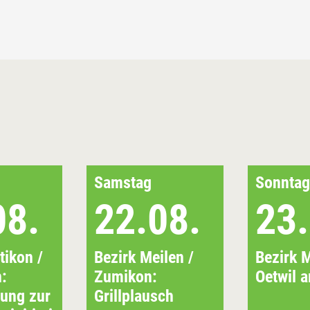
Samstag
Sonntag
08.
22.08.
23.
tikon /
Bezirk Meilen /
Bezirk M
:
Zumikon:
Oetwil 
tung zur
Grillplausch