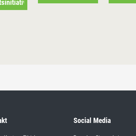
tsinitiative
akt
Social Media