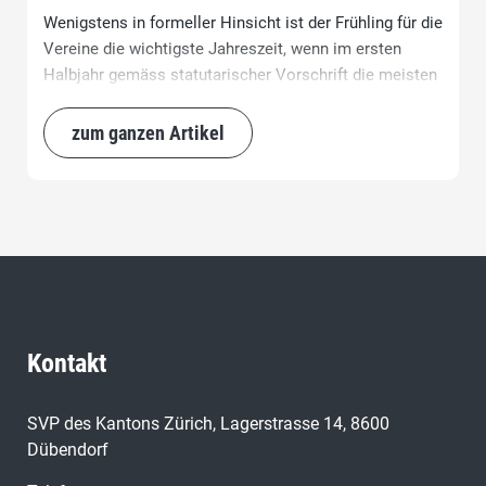
Wenigstens in formeller Hinsicht ist der Frühling für die
Vereine die wichtigste Jahreszeit, wenn im ersten
Halbjahr gemäss statutarischer Vorschrift die meisten
Generalversammlungen abgehalten werden sollten.
„Corona“ verunmöglicht teils auch das.
zum ganzen Artikel
Kontakt
SVP des Kantons Zürich, Lagerstrasse 14, 8600
Dübendorf