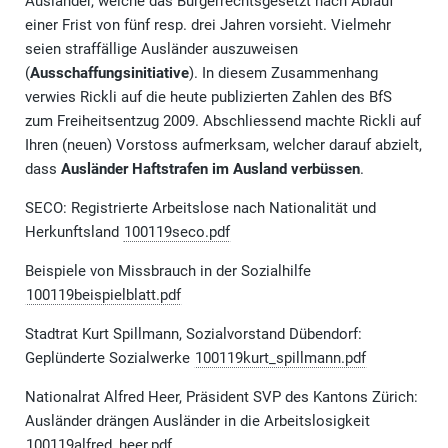
Ausländer, welche das Bürgerrechtsgesetzt nach Ablauf
einer Frist von fünf resp. drei Jahren vorsieht. Vielmehr
seien straffällige Ausländer auszuweisen
(
Ausschaffungsinitiative
). In diesem Zusammenhang
verwies Rickli auf die heute publizierten Zahlen des BfS
zum Freiheitsentzug 2009. Abschliessend machte Rickli auf
Ihren (neuen) Vorstoss aufmerksam, welcher darauf abzielt,
dass
Ausländer Haftstrafen im Ausland verbüssen
.
SECO: Registrierte Arbeitslose nach Nationalität und
Herkunftsland
100119seco.pdf
Beispiele von Missbrauch in der Sozialhilfe
100119beispielblatt.pdf
Stadtrat Kurt Spillmann, Sozialvorstand Dübendorf:
Geplünderte Sozialwerke
100119kurt_spillmann.pdf
Nationalrat Alfred Heer, Präsident SVP des Kantons Zürich:
Ausländer drängen Ausländer in die Arbeitslosigkeit
100119alfred_heer.pdf