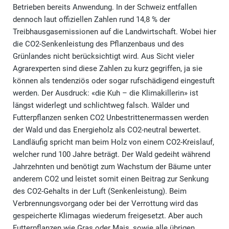
Betrieben bereits Anwendung. In der Schweiz entfallen
dennoch laut offiziellen Zahlen rund 14,8 % der
Treibhausgasemissionen auf die Landwirtschaft. Wobei hier
die CO2-Senkenleistung des Pflanzenbaus und des
Grünlandes nicht berücksichtigt wird. Aus Sicht vieler
Agrarexperten sind diese Zahlen zu kurz gegriffen, ja sie
können als tendenziös oder sogar rufschädigend eingestuft
werden. Der Ausdruck: «die Kuh – die Klimakillerin» ist
längst widerlegt und schlichtweg falsch. Wälder und
Futterpflanzen senken CO2 Unbestrittenermassen werden
der Wald und das Energieholz als CO2-neutral bewertet.
Landläufig spricht man beim Holz von einem CO2-Kreislauf,
welcher rund 100 Jahre beträgt. Der Wald gedeiht während
Jahrzehnten und benötigt zum Wachstum der Bäume unter
anderem CO2 und leistet somit einen Beitrag zur Senkung
des CO2-Gehalts in der Luft (Senkenleistung). Beim
Verbrennungsvorgang oder bei der Verrottung wird das
gespeicherte Klimagas wiederum freigesetzt. Aber auch
Futterpflanzen wie Gras oder Mais, sowie alle übrigen