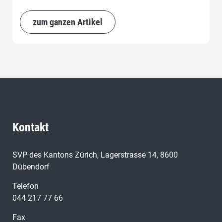
Sozialdetektiven im Kanton Zürich zu schaffen. Am 26.
Februar 2018 überwies der Kantonsrat diese
zum ganzen Artikel
Parlamentarische Initiative zunächst mit 122 Stimmen.
Damit erreichte das Anliegen eine Zwei-Drittel-
Mehrheit im Züricher Parlament.
Kontakt
SVP des Kantons Zürich, Lagerstrasse 14, 8600
Dübendorf
Telefon
044 217 77 66
Fax