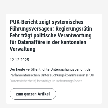
PUK-Bericht zeigt systemisches
Führungsversagen: Regierungsrätin
Fehr trägt politische Verantwortung
für Datenaffäre in der kantonalen
Verwaltung
12.12.2025
Der heute veröffentlichte Untersuchungsbericht der
Parlamentarischen Untersuchungskommission (PUK
Datensicherheit) bestätigt in schonungsloser
Deutlichkeit, was die SVP seit langem kritisiert: In der
Direktion der Justiz und des Innern (JI) von
zum ganzen Artikel
Regierungsrätin Jacqueline Fehr herrschen seit Jahren
gravierende Führungs- und Kontrolldefizite.