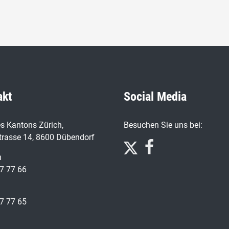
akt
Social Media
s Kantons Zürich,
Besuchen Sie uns bei:
trasse 14, 8600 Dübendorf
n
7 77 66
7 77 65