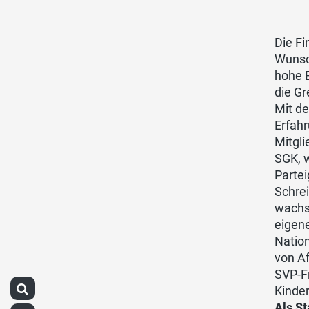
Die Fi
Wunsc
hohe B
die Gr
Mit de
Erfahr
Mitgli
SGK, w
Parte
Schrei
wachs
eigene
Nation
von Af
SVP-Fr
Kinde
Als St