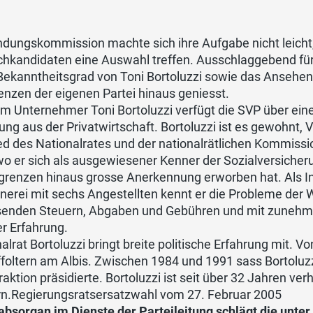
ndungskommission machte sich ihre Aufgabe nicht leicht
hkandidaten eine Auswahl treffen. Ausschlaggebend für 
ekanntheitsgrad von Toni Bortoluzzi sowie das Ansehen 
enzen der eigenen Partei hinaus geniesst.
m Unternehmer Toni Bortoluzzi verfügt die SVP über einen
ung aus der Privatwirtschaft. Bortoluzzi ist es gewohnt, 
ed des Nationalrates und der nationalrätlichen Kommissi
o er sich als ausgewiesener Kenner der Sozialversicheru
igrenzen hinaus grosse Anerkennung erworben hat. Als I
nerei mit sechs Angestellten kennt er die Probleme der 
enden Steuern, Abgaben und Gebühren und mit zunehm
r Erfahrung.
alrat Bortoluzzi bringt breite politische Erfahrung mit.
foltern am Albis. Zwischen 1984 und 1991 sass Bortoluzz
aktion präsidierte. Bortoluzzi ist seit über 32 Jahren ver
rn.Regierungsratsersatzwahl vom 27. Februar 2005
absorgan im Dienste der Parteileitung schlägt die unter