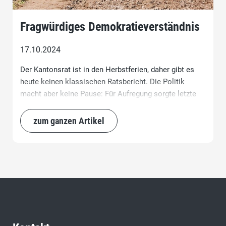
Fragwürdiges Demokratieverständnis
17.10.2024
Der Kantonsrat ist in den Herbstferien, daher gibt es
heute keinen klassischen Ratsbericht. Die Politik
macht aber keine Pause: Für Aufregung sorgte letzte
Woche der Zürcher Sozialvorsteher Raphael Golta (SP)
mit seiner Ankündigung, den Volksentscheid gegen
zum ganzen Artikel
Stipendien für abgewiesene Asylbewerber ignorieren zu
wollen. Er offenbart damit ein höchst fragwürdiges
Demokratieverständnis.