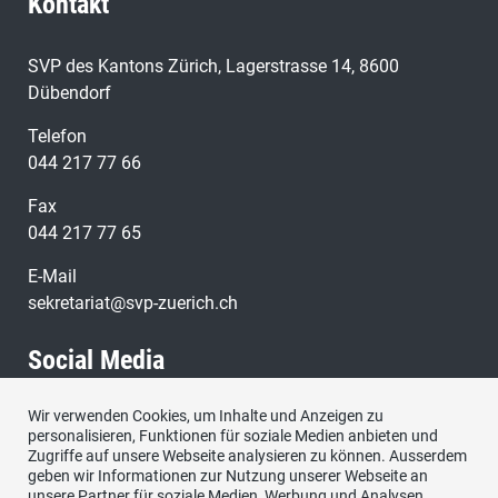
Kontakt
SVP des Kantons Zürich, Lagerstrasse 14, 8600
Dübendorf
Telefon
044 217 77 66
Fax
044 217 77 65
E-Mail
sekretariat@svp-zuerich.ch
Social Media
Wir verwenden Cookies, um Inhalte und Anzeigen zu
Besuchen Sie uns bei:
personalisieren, Funktionen für soziale Medien anbieten und
Zugriffe auf unsere Webseite analysieren zu können. Ausserdem
geben wir Informationen zur Nutzung unserer Webseite an
unsere Partner für soziale Medien, Werbung und Analysen