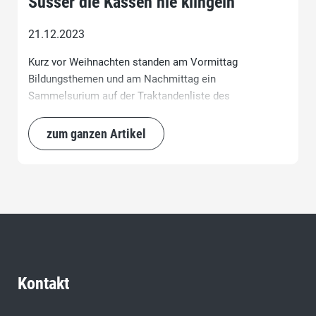
Süsser die Kassen nie klingeln
21.12.2023
Kurz vor Weihnachten standen am Vormittag
Bildungsthemen und am Nachmittag ein
Sammelsurium auf der Traktandenliste des
Kantonsrates. Viele Kantonsräte waren in
Weihnachtsstimmung und wollten grosszügig
zum ganzen Artikel
Geschenke auf Kosten der Steuerzahler verteilen.
Kontakt