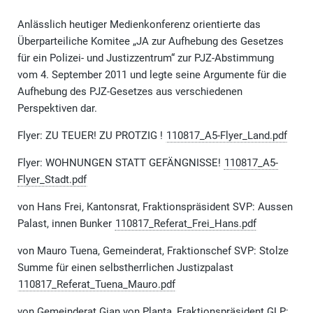
Anlässlich heutiger Medienkonferenz orientierte das
Überparteiliche Komitee „JA zur Aufhebung des Gesetzes
für ein Polizei- und Justizzentrum“ zur PJZ-Abstimmung
vom 4. September 2011 und legte seine Argumente für die
Aufhebung des PJZ-Gesetzes aus verschiedenen
Perspektiven dar.
Flyer: ZU TEUER! ZU PROTZIG !
110817_A5-Flyer_Land.pdf
Flyer: WOHNUNGEN STATT GEFÄNGNISSE!
110817_A5-
Flyer_Stadt.pdf
von Hans Frei, Kantonsrat, Fraktionspräsident SVP: Aussen
Palast, innen Bunker
110817_Referat_Frei_Hans.pdf
von Mauro Tuena, Gemeinderat, Fraktionschef SVP: Stolze
Summe für einen selbstherrlichen Justizpalast
110817_Referat_Tuena_Mauro.pdf
von Gemeinderat Gian von Planta, Fraktionspräsident GLP: