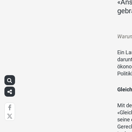
«Ans
gebr
Warum 
Ein La
darunt
ökonom
Politi
Gleich
Mit de
«Glei
seine 
Gerec